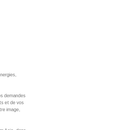
énergies,
vos demandes
ts et de vos
otre image,