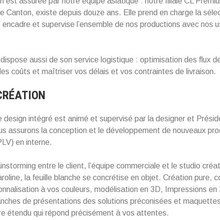
on est assurée par notre équipe asiatique : notre filiale CL Premi
de Canton, existe depuis douze ans. Elle prend en charge la séle
, encadre et supervise l’ensemble de nos productions avec nos u
ispose aussi de son service logistique : optimisation des flux d
les coûts et maîtriser vos délais et vos contraintes de livraison.
CRÉATION
 design intégré est animé et supervisé par la designer et Présid
us assurons la conception et le développement de nouveaux prod
LV) en interne.
nstorming entre le client, l’équipe commerciale et le studio créati
roline, la feuille blanche se concrétise en objet. Création pure, 
onnalisation à vos couleurs, modélisation en 3D, Impressions en
lanches de présentations des solutions préconisées et maquette
ire étendu qui répond précisément à vos attentes.