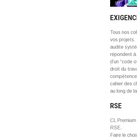
EXIGENC
Tous nos col
vos projets.
audite systé
répondent à 
d’un “code o
droit du trav
compétences.
cahier des c
au long de l
RSE
CL Premium 
RSE.
Faire le cho