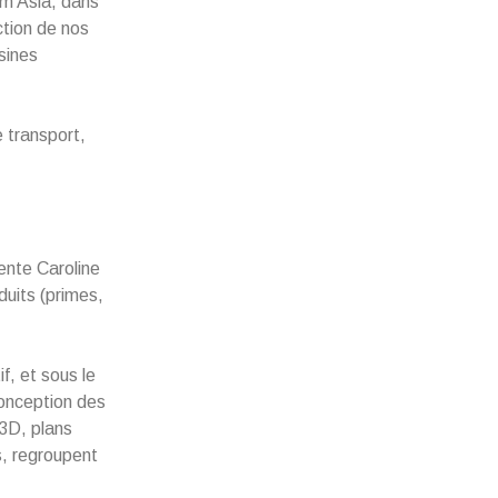
um Asia, dans
ction de nos
sines
e transport,
ente Caroline
uits (primes,
f, et sous le
conception des
 3D, plans
s, regroupent