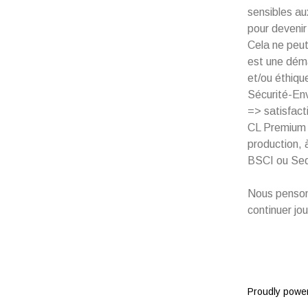
sensibles au
pour devenir
Cela ne peut
est une dém
et/ou éthiqu
Sécurité-Env
=> satisfact
CL Premium e
production, 
BSCI ou Sed
Nous penson
continuer jou
Proudly powe