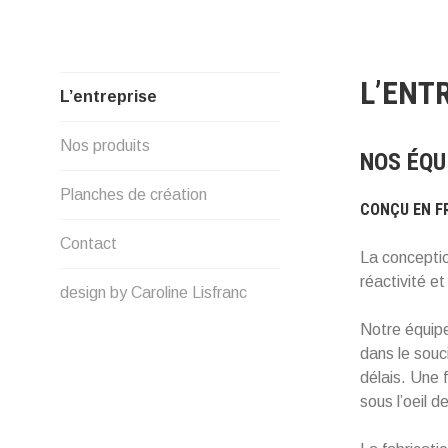
Skip
to
content
L’ENT
L’entreprise
Nos produits
NOS ÉQU
Planches de création
CONÇU EN FR
Contact
La conceptio
réactivité e
design by Caroline Lisfranc
Notre équip
dans le souc
délais. Une 
sous l’oeil d