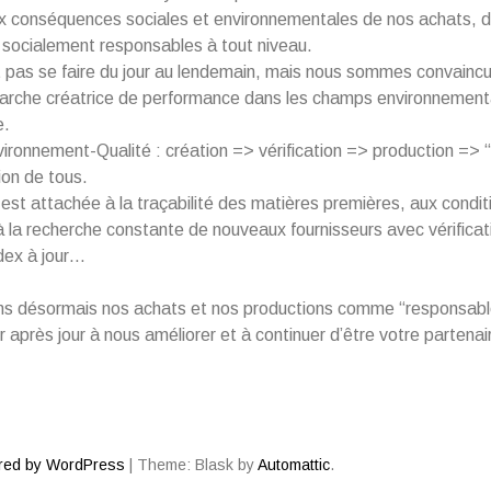
x conséquences sociales et environnementales de nos achats, de
 socialement responsables à tout niveau.
 pas se faire du jour au lendemain, mais nous sommes
convainc
arche créatrice de performance dans les champs environnementa
e.
ironnement-Qualité : création => vérification => production => “q
ion de tous.
st attachée à la traçabilité des matières premières, aux condit
à la recherche constante de nouveaux fournisseurs avec vérificat
ex à jour…
s désormais nos achats et nos productions comme “responsable
r après jour à nous améliorer et à continuer d’être votre partenai
red by WordPress
|
Theme: Blask by
Automattic
.