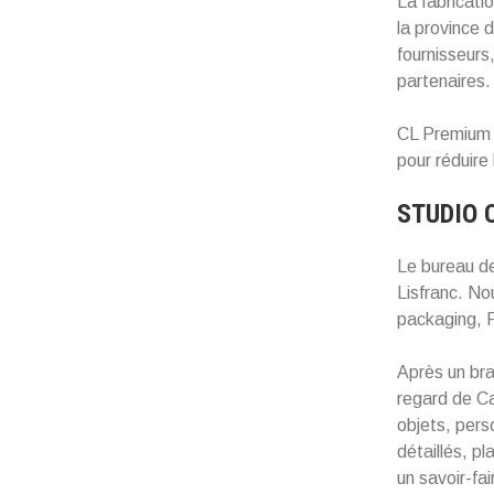
La fabricati
la province 
fournisseurs
partenaires.
CL Premium d
pour réduire 
STUDIO 
Le bureau de
Lisfranc. No
packaging, P
Après un brai
regard de Ca
objets, pers
détaillés, p
un savoir-fa