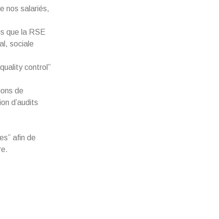
 nos salariés,
us que la RSE
l, sociale
uality control”
ions de
ion d’audits
s” afin de
re.